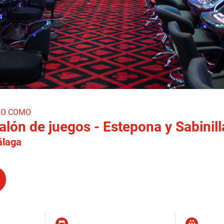
DO COMO
lón de juegos - Estepona y Sabinill
laga