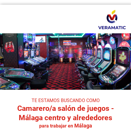
TE ESTAMOS BUSCANDO COMO
Camarero/a salón de juegos -
Málaga centro y alrededores
Málaga
para trabajar en